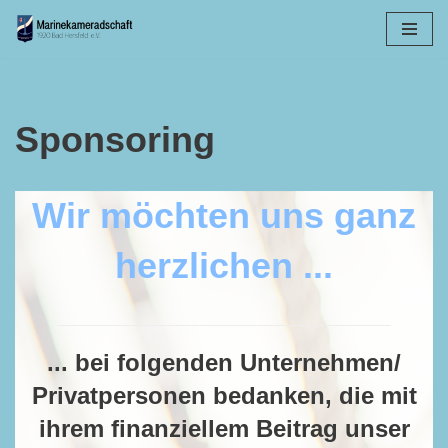
Zum
Inhalt
springen
Sponsoring
Wir möchten uns ganz
herzlichen ...
... bei folgenden Unternehmen/
Privatpersonen bedanken, die mit
ihrem finanziellem Beitrag unser